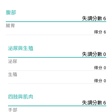
腹部
失調分數 6
腸胃
得分 6
泌尿與生殖
失調分數 0
泌尿
得分 0
生殖
得分 0
您已成功送出會員申請
四肢與肌肉
失調分數 6
您好，您的會員申請，已成功送出，經本協會理事
手部
會審核通過後即通知您進行繳費，繳費資訊如下