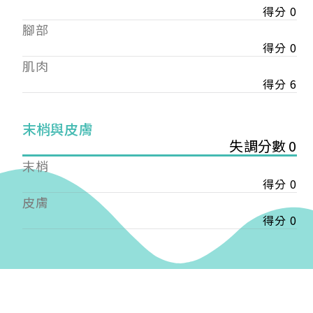
得分 0
——
腳部
【會費】
個人會員:
得分 0
入會費新臺幣1200元，於會員入會時繳納；常年會
肌肉
費1200元，於每年度繳納。
得分 6
團體會員:
入會費新臺幣3000元，於會員入會時繳納；常年會
末梢與皮膚
費3000元，於每年度繳納。
失調分數 0
末梢
戶名: 社團法人台灣自律神經健康培訓暨發展協會
得分 0
帳號: 003-03-501566-2
銀行: (013) 國泰世華 南京東路分行
皮膚
得分 0