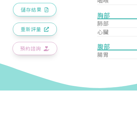
咽喉
儲存結果
胸部
肺部
重新評量
心臟
腹部
預約諮詢
腸胃