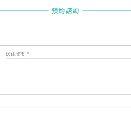
您已成功送出會員申請
預約諮詢
您好，您的會員申請，已成功送出，經本協會理事會審核
通過後即通知您進行繳費，繳費資訊如下
——
【會費】
個人會員:
入會費新臺幣1200元，於會員入會時繳納；常年會費1200
居住城市
元，於每年度繳納。
團體會員:
入會費新臺幣3000元，於會員入會時繳納；常年會費3000
元，於每年度繳納。
戶名: 社團法人台灣自律神經健康培訓暨發展協會
帳號: 003-03-501566-2
銀行: (013) 國泰世華 南京東路分行