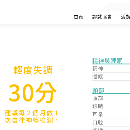
首頁
認識協會
活
精神與睡眠
輕度失調
精神
睡眠
30分
頭部
頭部
眼睛
建議每２個月做１
耳朵
次自律神經檢測。
口腔