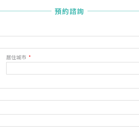
您已成功送出會員申請
預約諮詢
您好，您的會員申請，已成功送出，經本協會理事會審核
通過後即通知您進行繳費，繳費資訊如下
——
【會費】
個人會員:
入會費新臺幣1200元，於會員入會時繳納；常年會費1200
居住城市
元，於每年度繳納。
團體會員:
入會費新臺幣3000元，於會員入會時繳納；常年會費3000
元，於每年度繳納。
戶名: 社團法人台灣自律神經健康培訓暨發展協會
帳號: 003-03-501566-2
銀行: (013) 國泰世華 南京東路分行