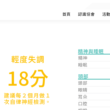
首頁
認識協會
活
精神與睡眠
輕度失調
精神
睡眠
18分
頭部
頭部
眼睛
建議每２個月做１
耳朵
次自律神經檢測。
口腔