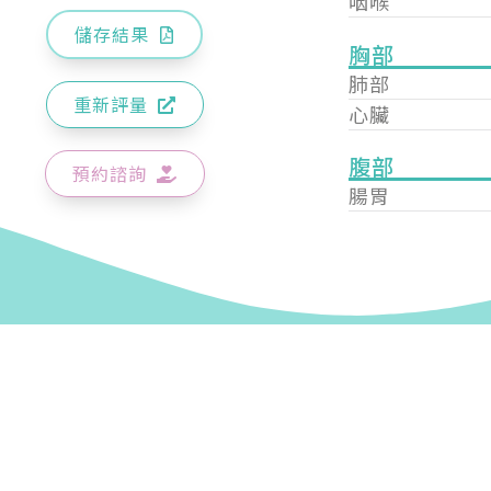
咽喉
儲存結果
胸部
肺部
重新評量
心臟
腹部
預約諮詢
腸胃