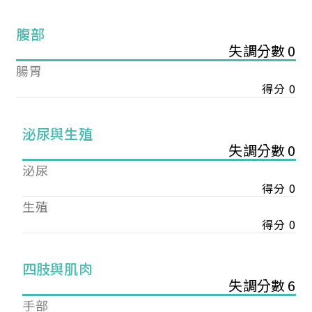
腹部
失調分數 0
腸胃
得分 0
泌尿與生殖
失調分數 0
泌尿
得分 0
生殖
得分 0
您已成功送出會員申請
四肢與肌肉
失調分數 6
您好，您的會員申請，已成功送出，經本協會理事
手部
會審核通過後即通知您進行繳費，繳費資訊如下