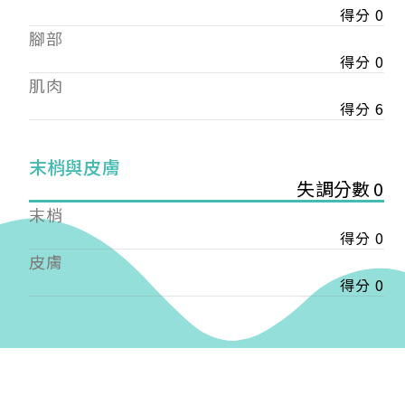
得分 0
——
腳部
【會費】
個人會員:
得分 0
入會費新臺幣1200元，於會員入會時繳納；常年會
肌肉
費1200元，於每年度繳納。
得分 6
團體會員:
入會費新臺幣3000元，於會員入會時繳納；常年會
末梢與皮膚
費3000元，於每年度繳納。
失調分數 0
末梢
戶名: 社團法人台灣自律神經健康培訓暨發展協會
得分 0
帳號: 003-03-501566-2
銀行: (013) 國泰世華 南京東路分行
皮膚
得分 0