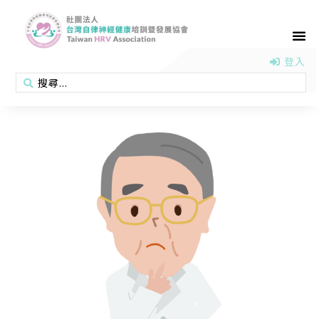
首頁
認識協會
活動消息
醫學新知
衛教專區
會員專區
聯絡我們
登入