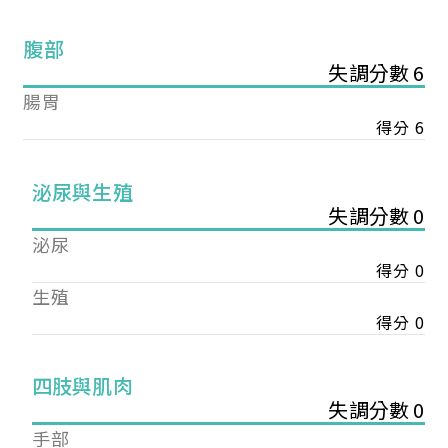
腹部
失調分數 6
腸胃
得分 6
泌尿與生殖
失調分數 0
泌尿
得分 0
生殖
得分 0
您已成功送出會員申請
四肢與肌肉
失調分數 0
您好，您的會員申請，已成功送出，經本協會理事
手部
會審核通過後即通知您進行繳費，繳費資訊如下