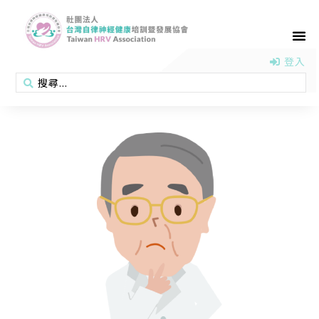
首頁
認識協會
活動消息
醫學新知
衛教專區
會員專區
聯絡我們
登入