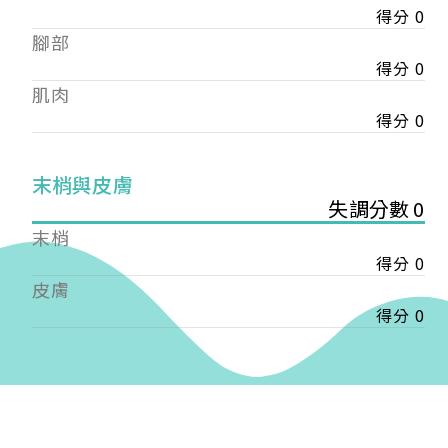
得分 0
——
腳部
【會費】
個人會員:
得分 0
入會費新臺幣1200元，於會員入會時繳納；常年會
肌肉
費1200元，於每年度繳納。
得分 0
團體會員:
入會費新臺幣3000元，於會員入會時繳納；常年會
末梢與皮膚
費3000元，於每年度繳納。
失調分數 0
末梢
戶名: 社團法人台灣自律神經健康培訓暨發展協會
得分 0
帳號: 003-03-501566-2
銀行: (013) 國泰世華 南京東路分行
皮膚
得分 0