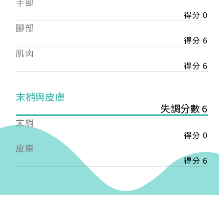
手部
會審核通過後即通知您進行繳費，繳費資訊如下
——
得分 0
【會費】
腳部
個人會員:
得分 6
入會費新臺幣1200元，於會員入會時繳納；常年會
肌肉
費1200元，於每年度繳納。
得分 6
團體會員:
入會費新臺幣3000元，於會員入會時繳納；常年會
末梢與皮膚
費3000元，於每年度繳納。
失調分數 6
戶名: 社團法人台灣自律神經健康培訓暨發展協會
末梢
帳號: 003-03-501566-2
得分 0
銀行: (013) 國泰世華 南京東路分行
皮膚
得分 6