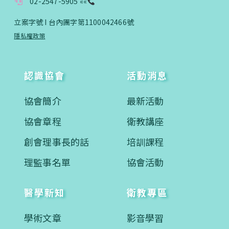
02-2547-5905 ««
立案字號 I 台內團字第1100042466號
您已成功送出會員申請
隱私權政策
您好，您的會員申請，已成功送出，經本協會理事
會審核通過後即通知您進行繳費，繳費資訊如下
認識協會
活動消息
——
【會費】
協會簡介
最新活動
個人會員:
入會費新臺幣1200元，於會員入會時繳納；常年會
協會章程
衛教講座
費1200元，於每年度繳納。
創會理事長的話
培訓課程
團體會員:
入會費新臺幣3000元，於會員入會時繳納；常年會
理監事名單
協會活動
費3000元，於每年度繳納。
醫學新知
衛教專區
戶名: 社團法人台灣自律神經健康培訓暨發展協會
帳號: 003-03-501566-2
銀行: (013) 國泰世華 南京東路分行
學術文章
影音學習