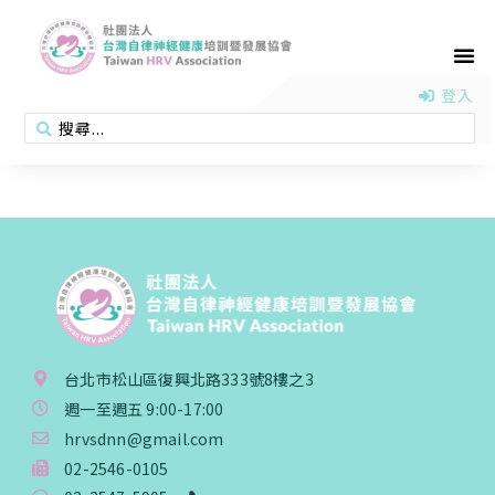
首頁
認識協會
活動消息
醫學新知
衛教專區
會員專區
聯絡我們
登入
台北市松山區復興北路333號8樓之3
週一至週五 9:00-17:00
hrvsdnn@gmail.com
02-2546-0105