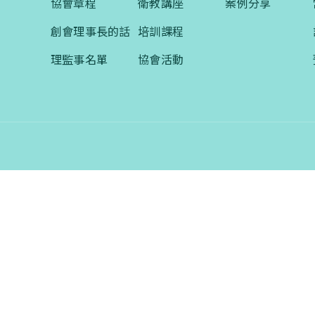
【會費】
協會章程
衛教講座
案例分享
個人會員:
創會理事長的話
培訓課程
入會費新臺幣1200元，於會員入會時繳納；常年會費1200
元，於每年度繳納。
理監事名單
協會活動
團體會員:
入會費新臺幣3000元，於會員入會時繳納；常年會費3000
元，於每年度繳納。
戶名: 社團法人台灣自律神經健康培訓暨發展協會
帳號: 003-03-501566-2
銀行: (013) 國泰世華 南京東路分行