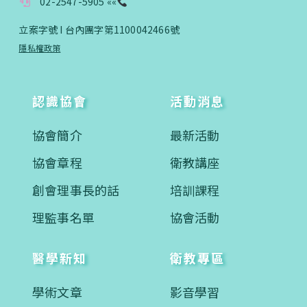
02-2547-5905 ««
立案字號 I 台內團字第1100042466號
您已成功送出會員申請
隱私權政策
您好，您的會員申請，已成功送出，經本協會理事
會審核通過後即通知您進行繳費，繳費資訊如下
認識協會
活動消息
——
【會費】
協會簡介
最新活動
個人會員:
入會費新臺幣1200元，於會員入會時繳納；常年會
協會章程
衛教講座
費1200元，於每年度繳納。
創會理事長的話
培訓課程
團體會員:
入會費新臺幣3000元，於會員入會時繳納；常年會
理監事名單
協會活動
費3000元，於每年度繳納。
醫學新知
衛教專區
戶名: 社團法人台灣自律神經健康培訓暨發展協會
帳號: 003-03-501566-2
銀行: (013) 國泰世華 南京東路分行
學術文章
影音學習