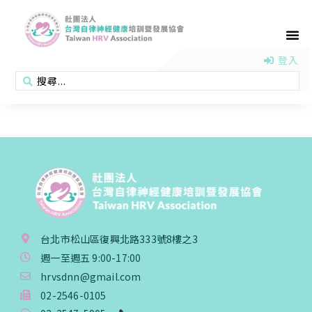
首頁
認識協會
活動消息
醫學新知
衛教專區
會員專區
聯絡我們
登入
台北市松山區復興北路333號8樓之3
週一至週五 9:00-17:00
hrvsdnn@gmail.com
02-2546-0105