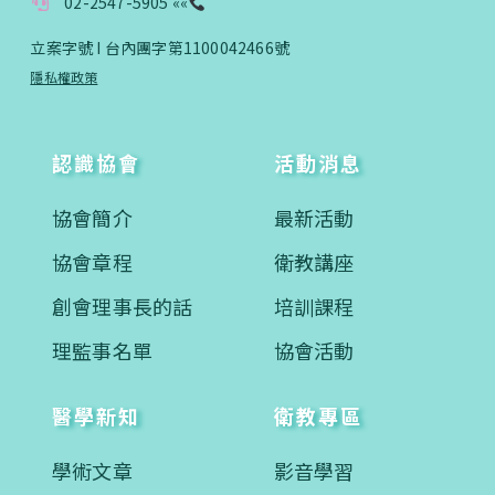
02-2547-5905 ««
立案字號 I 台內團字第1100042466號
您已成功送出會員申請
隱私權政策
您好，您的會員申請，已成功送出，經本協會理事
會審核通過後即通知您進行繳費，繳費資訊如下
認識協會
活動消息
——
【會費】
協會簡介
最新活動
個人會員:
入會費新臺幣1200元，於會員入會時繳納；常年會
協會章程
衛教講座
費1200元，於每年度繳納。
創會理事長的話
培訓課程
團體會員:
入會費新臺幣3000元，於會員入會時繳納；常年會
理監事名單
協會活動
費3000元，於每年度繳納。
醫學新知
衛教專區
戶名: 社團法人台灣自律神經健康培訓暨發展協會
帳號: 003-03-501566-2
銀行: (013) 國泰世華 南京東路分行
學術文章
影音學習