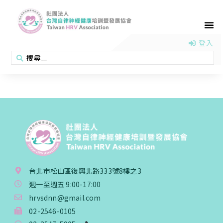
首頁
認識協會
活動消息
醫學新知
衛教專區
會員專區
聯絡我們
登入
台北市松山區復興北路333號8樓之3
週一至週五 9:00-17:00
hrvsdnn@gmail.com
02-2546-0105