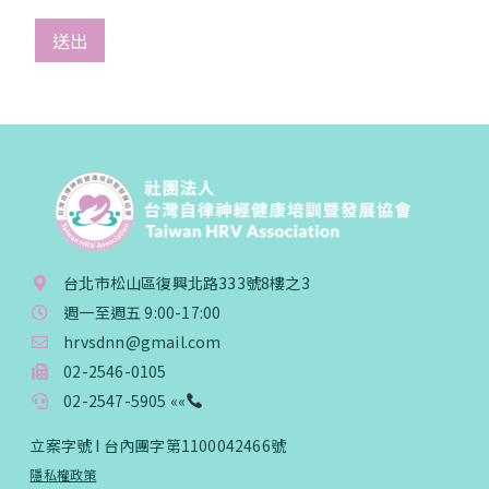
您已成功送出會員申請
送出
您好，您的會員申請，已成功送出，經本協會理事
會審核通過後即通知您進行繳費，繳費資訊如下
——
【會費】
個人會員:
入會費新臺幣1200元，於會員入會時繳納；常年會
費1200元，於每年度繳納。
團體會員:
台北市松山區復興北路333號8樓之3
入會費新臺幣3000元，於會員入會時繳納；常年會
週一至週五 9:00-17:00
費3000元，於每年度繳納。
hrvsdnn@gmail.com
戶名: 社團法人台灣自律神經健康培訓暨發展協會
02-2546-0105
帳號: 003-03-501566-2
02-2547-5905 ««
銀行: (013) 國泰世華 南京東路分行
立案字號 I 台內團字第1100042466號
隱私權政策