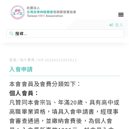
首頁
認識協會
活動消息
醫學新知
衛教專區
會員專區
聯絡我們
登入
/ 加入會員 /sid-
首頁
20260531093512
入會申請
本會會員及會費分類如下：
個人會員：
凡贊同本會宗旨、年滿20歲、具有高中或
高職畢業資格，填具入會申請書，經理事
會審查通過，並繳納會費後，為個人會